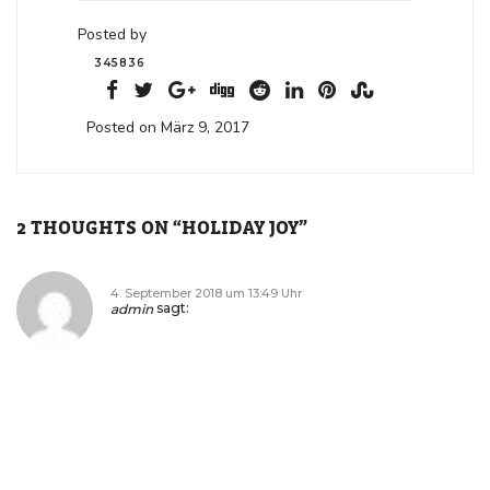
Posted by
345836
Posted on März 9, 2017
2 THOUGHTS ON “
HOLIDAY JOY
”
4. September 2018 um 13:49 Uhr
admin
sagt:
Lorem ipsum dolor sit amet, consectetur adipiscing elit. Integer
purus nibh, vulputate sed iaculis in, accumsan et diam. Sed at
mattis ante, ac iaculis mauris.
Antworten